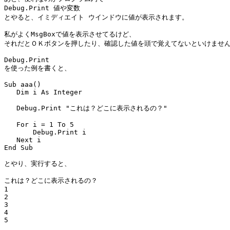
Debug.Print 値や変数

とやると、イミディエイト ウインドウに値が表示されます。

私がよくMsgBoxで値を表示させてるけど、

それだとＯＫボタンを押したり、確認した値を頭で覚えてないといけません
Debug.Print

を使った例を書くと、

Sub aaa()

   Dim i As Integer

   Debug.Print "これは？どこに表示されるの？"

   For i = 1 To 5

       Debug.Print i

   Next i

End Sub

とやり、実行すると、

これは？どこに表示されるの？

1

2

3

4

5
