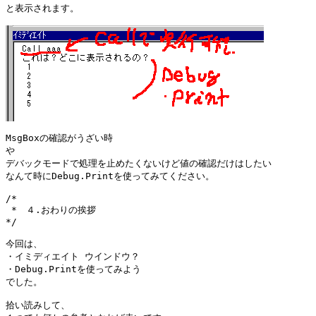
と表示されます。

MsgBoxの確認がうざい時

や

デバックモードで処理を止めたくないけど値の確認だけはしたい

なんて時にDebug.Printを使ってみてください。

/*

 *　４.おわりの挨拶

*/

今回は、

・イミディエイト ウインドウ？

・Debug.Printを使ってみよう

でした。

拾い読みして、
