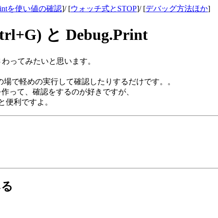
.Printを使い値の確認
]/ [
ウォッチ式とSTOP
]/ [
デバッグ方法ほか
]
) と Debug.Print
さわってみたいと思います。
の場で軽めの実行して確認したりするだけです。。
い関数を作って、確認をするのが好きですが、
慣れると便利ですよ。
みる