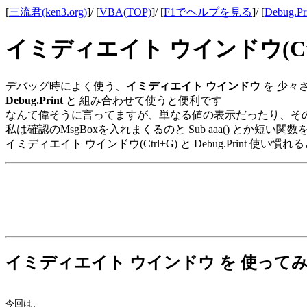
[
三流君(ken3.org)
]/ [
VBA(TOP)
]/ [
F1でヘルプを見る
]/ [
Debug
イミディエイト ウインドウ(Ctrl+G
デバッグ時によく使う、
イミディエイト ウインドウ
を 少々
Debug.Print
と 組み合わせて使うと便利です
なんて偉そうに言ってますが、単なる値の表示だったり、そ
私は確認のMsgBoxを入れまくるのと Sub aaa() とか短
イミディエイト ウインドウ(Ctrl+G) と Debug.Print 使い
イミディエイト ウインドウ を 使って
今回は、
